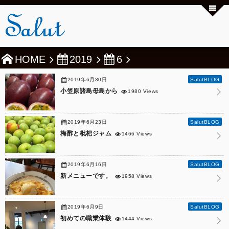
HOME
2019
6
2019年6月30日
SalutBLOG
小笠原諸島母島から
1980 Views
2019年6月23日
SalutBLOG
梅酢と枇杷ジャム
1466 Views
2019年6月16日
SalutBLOG
新メニューです。
1958 Views
2019年6月9日
SalutBLOG
初めての職業体験
1444 Views