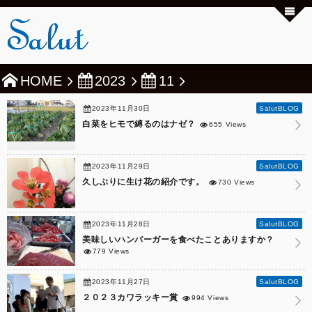
HOME
2023
11
2023年11月30日
SalutBLOG
白菜をヒモで縛るのはナゼ？
655 Views
2023年11月29日
SalutBLOG
久しぶりに生け花の紹介です。
730 Views
2023年11月28日
SalutBLOG
美味しいハンバーガーを食べたことありますか？
779 Views
2023年11月27日
SalutBLOG
２０２３カワラッキー賞
994 Views