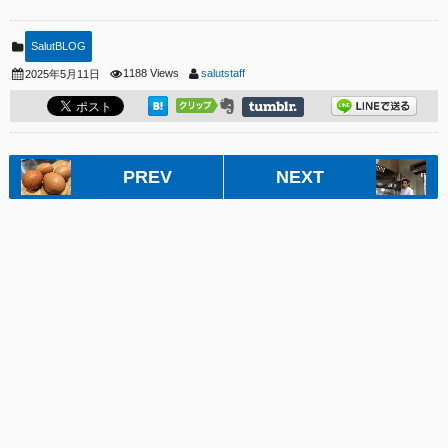
SalutBLOG
1188 Views
salutstaff
2025年5月11日
PREV
NEXT