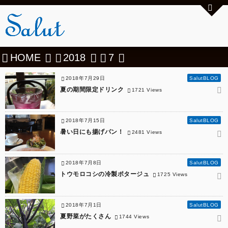
HOME
2018
7
2018年7月29日
SalutBLOG
夏の期間限定ドリンク
1721 Views
2018年7月15日
SalutBLOG
暑い日にも揚げパン！
2481 Views
2018年7月8日
SalutBLOG
トウモロコシの冷製ポタージュ
1725 Views
2018年7月1日
SalutBLOG
夏野菜がたくさん
1744 Views