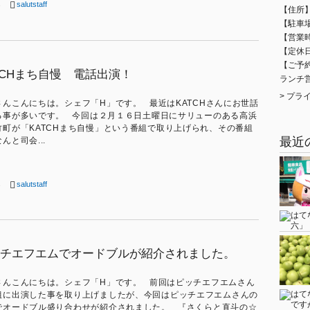
s
salutstaff
【住所】
【駐車場
【営業時間
【定休
【ご予約
TCHまち自慢 電話出演！
ランチ
>
プラ
さんこんにちは。シェフ「H」です。 最近はKATCHさんにお世話
る事が多いです。 今回は２月１６日土曜日にサリューのある高浜
竹町が「KATCHまち自慢」という番組で取り上げられ、その番組
最近
んと司会...
s
salutstaff
チエフエムでオードブルが紹介されました。
さんこんにちは。シェフ「H」です。 前回はピッチエフエムさん
組に出演した事を取り上げましたが、今回はピッチエフエムさんの
でオードブル盛り合わせが紹介されました。 『さくらと直斗の☆