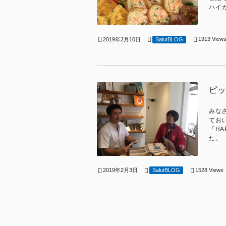
ハイカ
1913 View
2019年2月10日
SalutBLOG
ピッ
みな
てお
「H
た。 
1528 Views
2019年2月3日
SalutBLOG