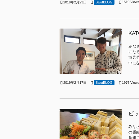
1519 View
2019年2月23日
SalutBLOG
KA
みな
にな
市呉
中にな
1976 View
2019年2月17日
SalutBLOG
ピッ
みな
の番
番組