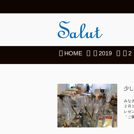
HOME
2019
2
少し
みな
２月
レゼ
「ご褒