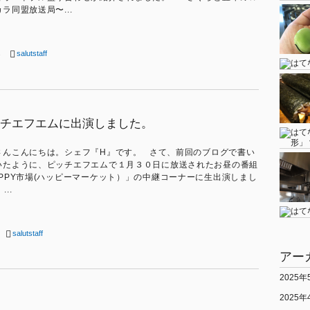
ラ同盟放送局〜...
s
salutstaff
チエフエムに出演しました。
さんこんにちは。シェフ『H』です。 さて、前回のブログで書い
いたように、ピッチエフエムで１月３０日に放送されたお昼の番組
APPY市場(ハッピーマーケット）」の中継コーナーに生出演しまし
...
salutstaff
アー
2025年
2025年