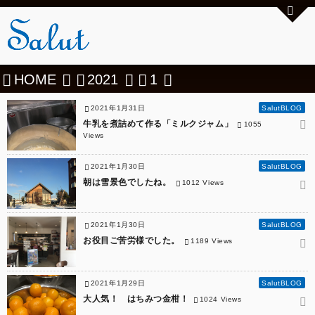
HOME
2021
1
2021年1月31日
SalutBLOG
牛乳を煮詰めて作る「ミルクジャム」
1055
Views
2021年1月30日
SalutBLOG
朝は雪景色でしたね。
1012 Views
2021年1月30日
SalutBLOG
お役目ご苦労様でした。
1189 Views
2021年1月29日
SalutBLOG
大人気！ はちみつ金柑！
1024 Views